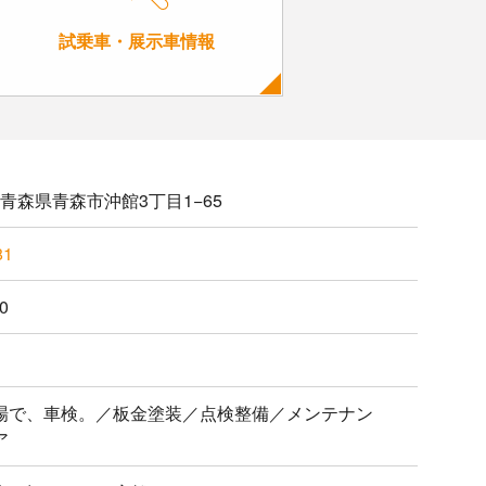
試乗車・展示車情報
02 青森県青森市沖館3丁目1−65
81
0
場で、車検。／板金塗装／点検整備／メンテナン
ア