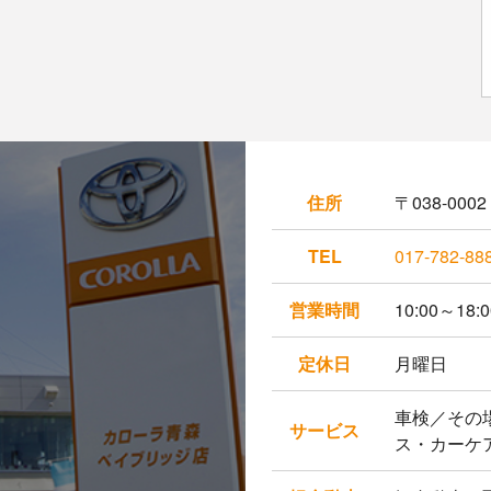
住所
〒038-00
TEL
017-782-88
営業時間
10:00～18:0
定休日
月曜日
車検／その
サービス
ス・カーケ